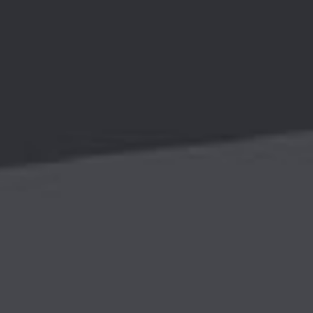
网投官网-（中国）官方网站
走进科创
新闻聚焦
经营发展
党建工作
企业文化
诚聘英才
888
888
888
888
888
888
最新动态
更多新闻 >
获省教育厅关注！庐阳教育发展集团构建0-12岁普惠教育服务新...
08-05
全龄段！庐阳教育发展暑期托管获点赞！
07-29
览城市变迁聚科创担当--庐阳科创集团组织参观合肥改革发展图片...
07-22