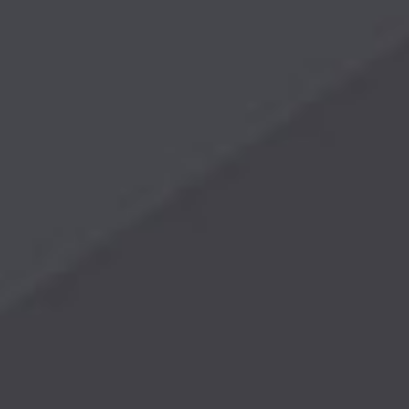
公司要闻
通知公告
政策解读
获省教育厅关注！庐阳教育发展集团构建0-12岁普惠教育服务新范式
08-05
全龄段！庐阳教育发展暑期托管获点赞！
07-29
览城市变迁聚科创担当--庐阳科创集团组织参观合肥改革发展图片展
07-22
92岁老党员开讲“第一课”！
07-09
党建+金融双向赋能！LinkPark·智慧园区管理系统上线！--庐阳科创集团举办银企对接会
07-02
喜迎端午佳节 ?共享劳动童趣！
06-25
安全咨询日平安伴朝夕！庐阳科创集团党支部开展6?16安全宣传咨询日活动
06-17
载誉前行暖心托举｜庐阳教育发展集团2026暑期托管来啦！
06-10