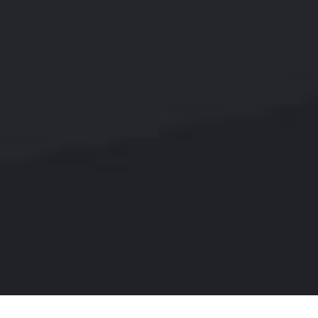
官方网站科技创新综合实力。